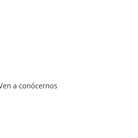
Ven a conócernos
+34 951 68 46 11
+34 638 14 87 33