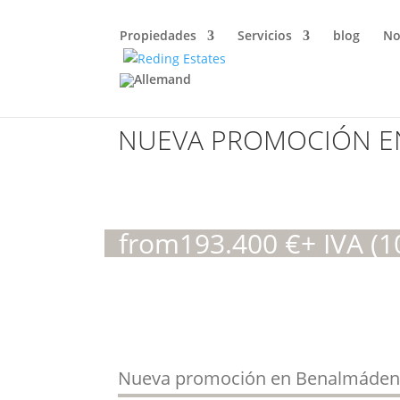
Propiedades
Servicios
blog
No
NUEVA PROMOCIÓN E
from
193.400
€
+ IVA (
Nueva promoción en Benalmáde