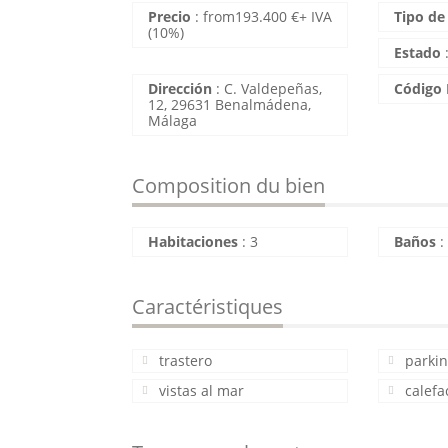
Precio
:
from
193.400
€
+ IVA
Tipo de
(10%)
Estado
Dirección
:
C. Valdepeñas,
Código 
12, 29631 Benalmádena,
Málaga
Composition du bien
Habitaciones
:
3
Baños
Caractéristiques
trastero
parki
vistas al mar
calefa