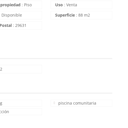
 propiedad
:
Piso
Uso
:
Venta
:
Disponible
Superficie
:
88 m2
Postal
:
29631
:
2
ng
piscina comunitaria
cción