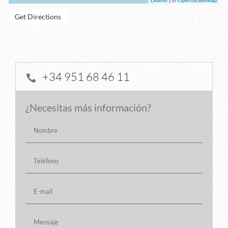
Get Directions
+34 951 68 46 11

¿Necesitas más información?