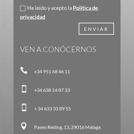
He leído y acepto la
Política de
privacidad
ENVIAR
VEN A CONÓCERNOS

+34 951 68 46 11

+34 638 14 87 33

+ 34 633 33 89 55

Paseo Reding, 13, 29016 Málaga