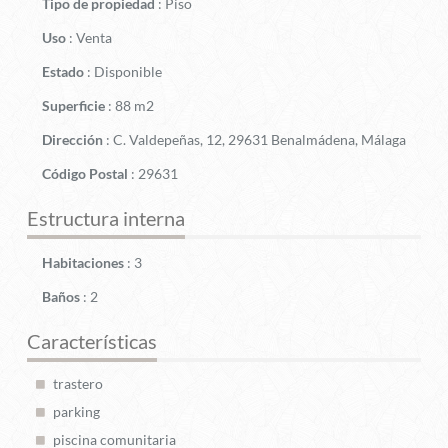
Tipo de propiedad
:
Piso
Uso
:
Venta
Estado
:
Disponible
Superficie
:
88 m2
Dirección
:
C. Valdepeñas, 12, 29631 Benalmádena, Málaga
Código Postal
:
29631
Estructura interna
Habitaciones
:
3
Baños
:
2
Características
trastero
parking
piscina comunitaria