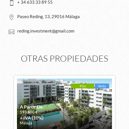
+ 34 633 33 89 55

Paseo Reding, 13, 29016 Málaga

reding.investment@gmail.com

OTRAS PROPIEDADES
Piso
Venta
A Partir De
193.400
€
+ IVA (10%)
Málaga
M