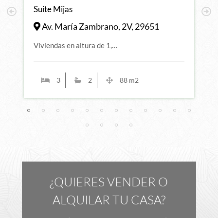
Suite Mijas
H
Av. María Zambrano, 2V, 29651
Viviendas en altura de 1,…
D
3
2
88 m2
¿QUIERES VENDER O
ALQUILAR TU CASA?