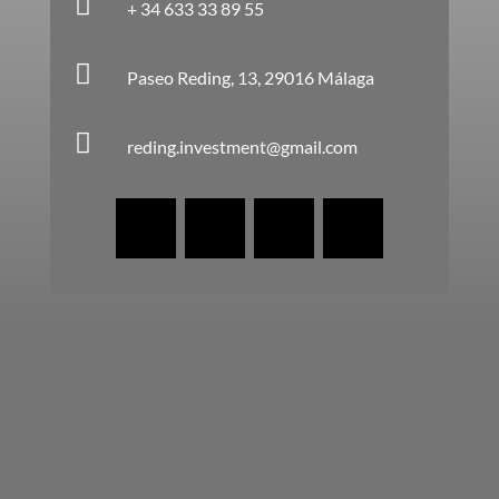

+ 34 633 33 89 55

Paseo Reding, 13, 29016 Málaga

reding.investment@gmail.com