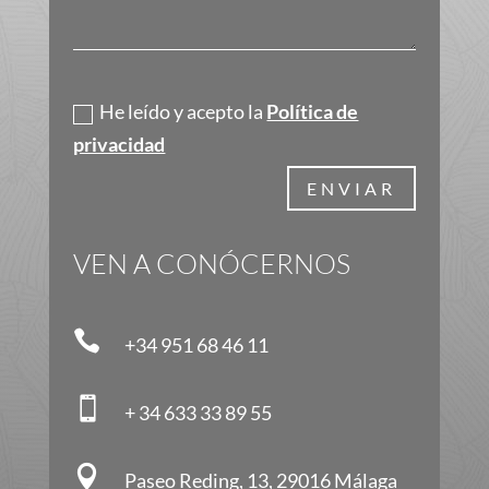
Política de privacidad
He leído y acepto la
Política de
privacidad
ENVIAR
VEN A CONÓCERNOS

+34 951 68 46 11

+ 34 633 33 89 55

Paseo Reding, 13, 29016 Málaga