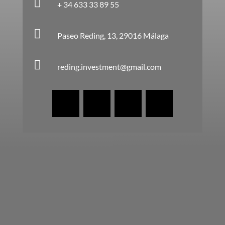

+ 34 633 33 89 55

Paseo Reding, 13, 29016 Málaga

reding.investment@gmail.com