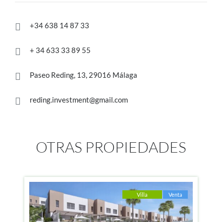
+34 638 14 87 33

+ 34 633 33 89 55

Paseo Reding, 13, 29016 Málaga

reding.investment@gmail.com

OTRAS PROPIEDADES
Villa
Venta