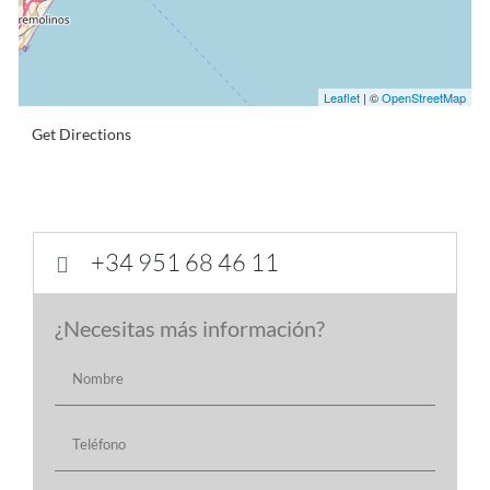
Leaflet
| ©
OpenStreetMap
Get Directions
+34 951 68 46 11

¿Necesitas más información?