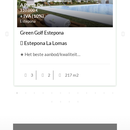
A Partir De
310.000
€
+ IVA (10%)
Estepona
6
Green Golf Estepona
L
Estepona La Lomas
★ Het beste aanbod/kwaliteit…
T
3
2
217 m2