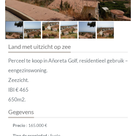
Land met uitzicht op zee
Perceel te koop in Añoreta Golf, residentieel gebruik –
eengezinswoning.
Zeezicht.
IBI € 465
650m2.
Gegevens
Precio
:
165.000
€
Tipo de propiedad
:
Suelo