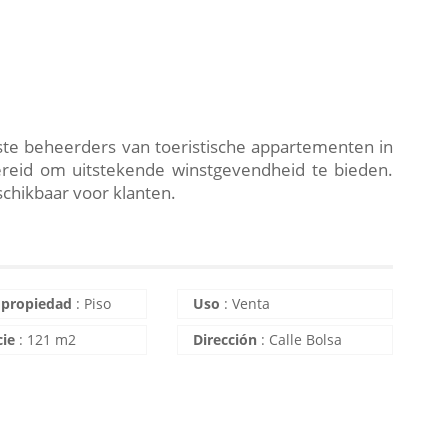
te beheerders van toeristische appartementen in
ereid om uitstekende winstgevendheid te bieden.
chikbaar voor klanten.
 propiedad
:
Piso
Uso
:
Venta
cie
:
121 m2
Dirección
:
Calle Bolsa