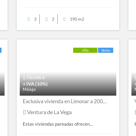
3
2
190 m2
Villa
Venta
1.750.000
€
+ IVA (10%)
Málaga
Exclusiva vivienda en Limonar a 200m de la playa
Ventura de La Vega
Estas viviendas pareadas ofrecen…