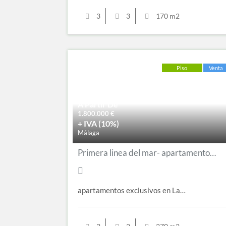
3
3
170 m2
Piso
Venta
A Partir De
1.800.000
€
+ IVA (10%)
Málaga
Primera linea del mar- apartamentos en Limonar / Malagueta
apartamentos exclusivos en La…