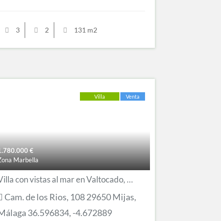
3
2
131 m2
Villa
Venta
1.780.000
€
Zona Marbella
Villa con vistas al mar en Valtocado, Mijas
Cam. de los Rios, 108 29650 Mijas,
Málaga 36.596834, -4.672889