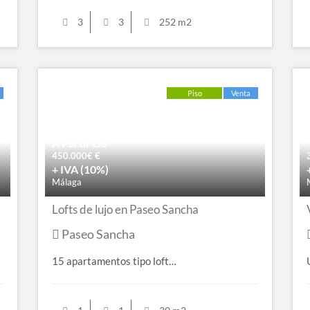
3
3
252 m2
Piso
Venta
A Partir De
450.000€
€
+ IVA (10%)
Málaga
Lofts de lujo en Paseo Sancha
Paseo Sancha
15 apartamentos tipo loft…