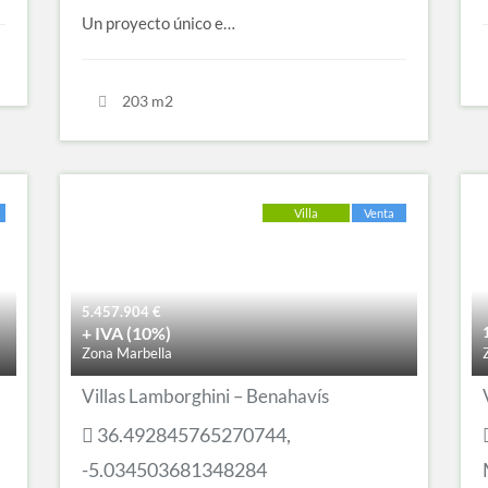
Un proyecto único e…
203 m2
Villa
Venta
5.457.904
€
+ IVA (10%)
Zona Marbella
Villas Lamborghini – Benahavís
36.492845765270744,
-5.034503681348284