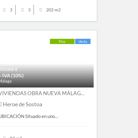
3
3
202 m2
Piso
Venta
350.000
€
+ IVA (10%)
Málaga
VIVIENDAS OBRA NUEVA MÁLAGA ZONA CENTRO
Heroe de Sostoa
UBICACIÓN Situado en uno…