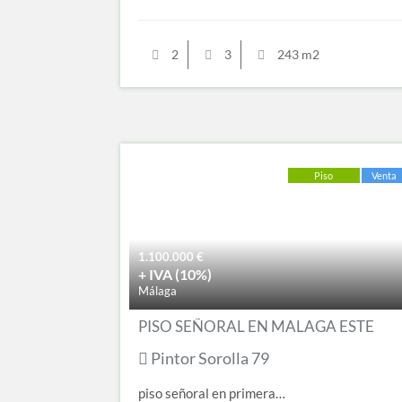
2
3
243 m2
Piso
Venta
1.100.000
€
+ IVA (10%)
Málaga
PISO SEÑORAL EN MALAGA ESTE
Pintor Sorolla 79
piso señoral en primera…