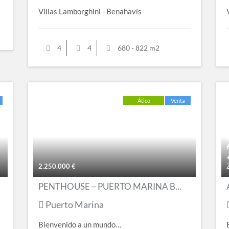
Villas Lamborghini - Benahavís
4
4
680 - 822 m2
Ático
Venta
2.250.000
€
PENTHOUSE – PUERTO MARINA BENALMADENA
Puerto Marina
Bienvenido a un mundo…