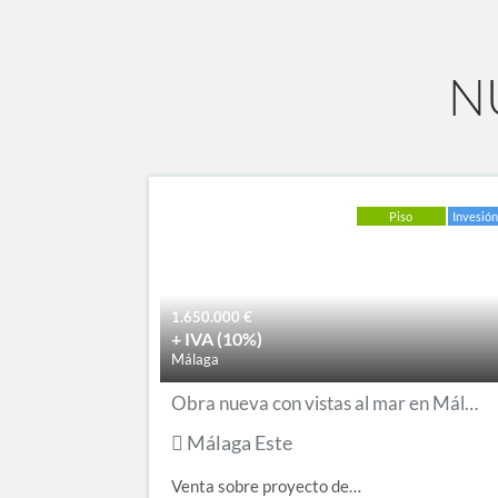
N
Piso
Invesió
1.650.000
€
+ IVA (10%)
Málaga
Obra nueva con vistas al mar en Málaga Este
Málaga Este
Venta sobre proyecto de…