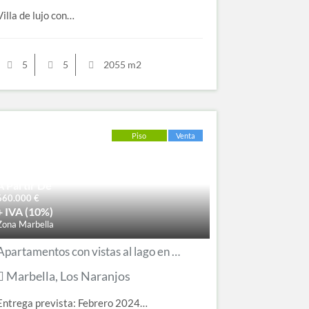
Villa de lujo con…
5
5
2055 m2
Piso
Venta
A Partir De
660.000
€
+ IVA (10%)
Zona Marbella
Apartamentos con vistas al lago en Marbella
Marbella, Los Naranjos
Entrega prevista: Febrero 2024…