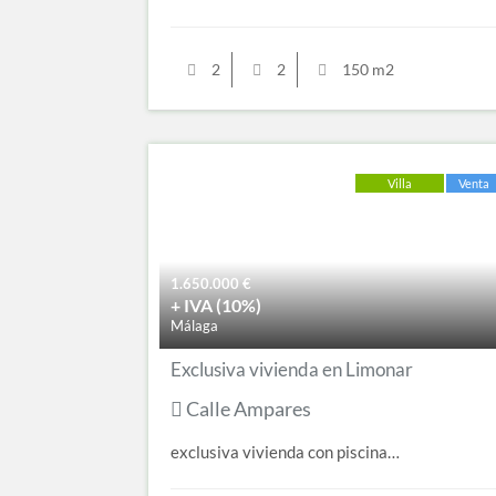
2
2
150 m2
Villa
Venta
1.650.000
€
+ IVA (10%)
Málaga
Exclusiva vivienda en Limonar
Calle Ampares
exclusiva vivienda con piscina…