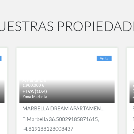
UESTRAS PROPIEDAD
n
Venta
A Partir De
1.900.000
€
+ IVA (10%)
Zona Marbella
MARBELLA DREAM APARTAMENTOS
Marbella 36.50029185871615,
-4.819188128008437