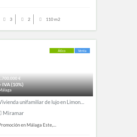
3
2
110 m2
Ático
Venta
1.700.000
€
+ IVA (10%)
Málaga
Vivienda unifamiliar de lujo en Limonar
Miramar
Promoción en Málaga Este,…