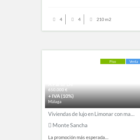
4
4
210 m2
Piso
Venta
A Partir De
650.000
€
+ IVA (10%)
Málaga
Viviendas de lujo en Limonar con magnificas instalaciones
Monte Sancha
La promoción más esperada…