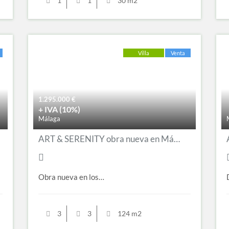
1
1
30 m2
Villa
Venta
1.295.000
€
+ IVA (10%)
Málaga
ART & SERENITY obra nueva en Málaga Este
Obra nueva en los…
3
3
124 m2