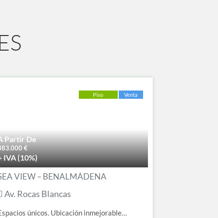
ES
Piso
Venta
A Partir De
383.000
€
+ IVA (10%)
SEA VIEW – BENALMÁDENA
Av. Rocas Blancas
Espacios únicos. Ubicación inmejorable…