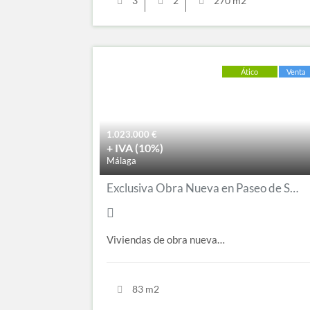
3
2
270 m2
Ático
Venta
1.023.000
€
+ IVA (10%)
Málaga
Exclusiva Obra Nueva en Paseo de Sancha – Historia, Lujo y Vistas Únicas
Viviendas de obra nueva…
83 m2