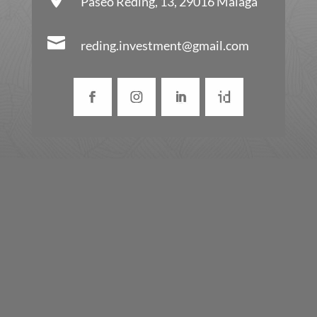
Paseo Reding, 13, 29016 Málaga

reding.investment@gmail.com