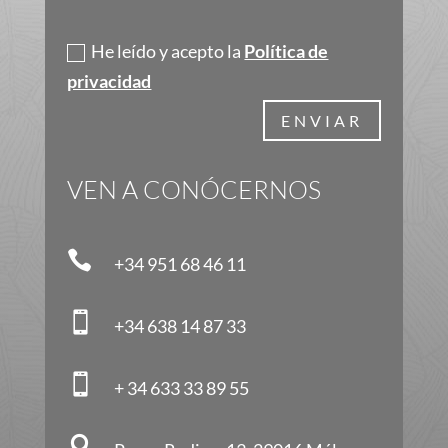
Política de privacidad
He leído y acepto la
Política de
privacidad
ENVIAR
VEN A CONÓCERNOS

+34 951 68 46 11

+34 638 14 87 33

+ 34 633 33 89 55
