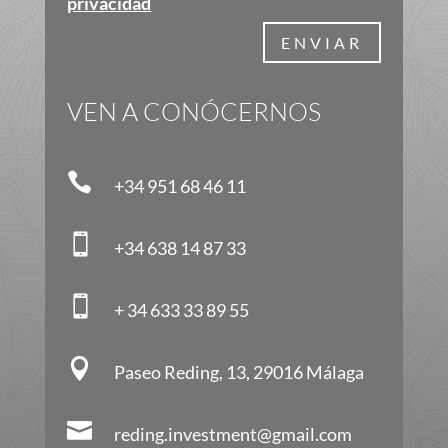
privacidad
ENVIAR
VEN A CONÓCERNOS

+34 951 68 46 11

+34 638 14 87 33

+ 34 633 33 89 55

Paseo Reding, 13, 29016 Málaga

reding.investment@gmail.com