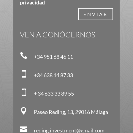
privacidad
ENVIAR
VEN A CONÓCERNOS

+34 951 68 46 11

+34 638 14 87 33

+ 34 633 33 89 55

Paseo Reding, 13, 29016 Málaga

reding.investment@gmail.com