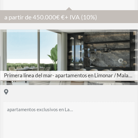
1
a partir de
450.000€
€
+ IVA (10%)
30 m2
Primera linea del mar- apartamentos en Limonar / Malagueta
apartamentos exclusivos en La…
3
2