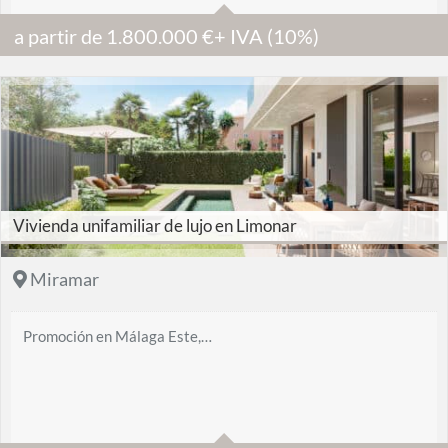
a partir de
1.800.000
€
+ IVA (10%)
270 m2
Vivienda unifamiliar de lujo en Limonar
Miramar
Promoción en Málaga Este,…
3
3