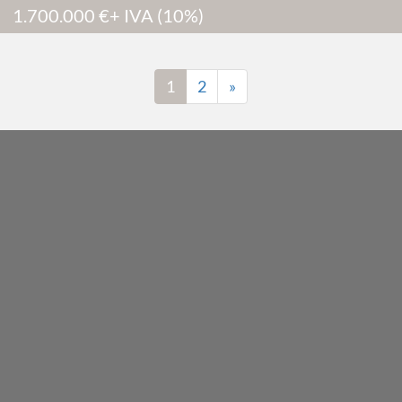
1.700.000
€
+ IVA (10%)
202 m2
1
2
»