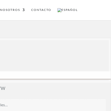
NOSOTROS
CONTACTO
5'W
eles…