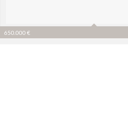
1
150 m2
650.000
€