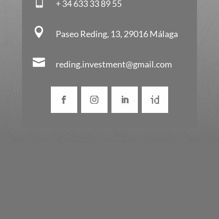

+ 34 633 33 89 55

Paseo Reding, 13, 29016 Málaga

reding.investment@gmail.com