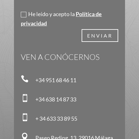
Política de privacidad
He leído y acepto la
Política de
privacidad
ENVIAR
VEN A CONÓCERNOS

+34 951 68 46 11

+34 638 14 87 33

+ 34 633 33 89 55

Paseo Reding, 13, 29016 Málaga