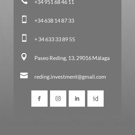

+34 951 68 46 11

+34 638 14 87 33

+ 34 633 33 89 55

Paseo Reding, 13, 29016 Málaga

reding.investment@gmail.com