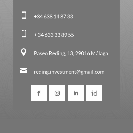

+34 638 14 87 33

+ 34 633 33 89 55

Paseo Reding, 13, 29016 Málaga

reding.investment@gmail.com